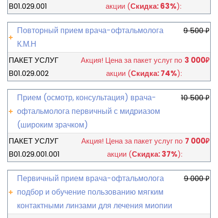
В01.029.001
акции
(
Скидка: 63%
):
Повторный прием врача-офтальмолога
9 500
₽
К.М.Н
ПАКЕТ УСЛУГ
Акция!
Цена за пакет услуг по
3 000
₽
В01.029.002
акции
(
Скидка: 74%
):
Прием (осмотр, консультация) врача-
10 500
₽
офтальмолога первичный с мидриазом
(широким зрачком)
ПАКЕТ УСЛУГ
Акция!
Цена за пакет услуг по
7 000
₽
В01.029.001.001
акции
(
Скидка: 37%
):
Первичный прием врача-офтальмолога
9 000
₽
подбор и обучение пользованию мягким
контактными линзами для лечения миопии